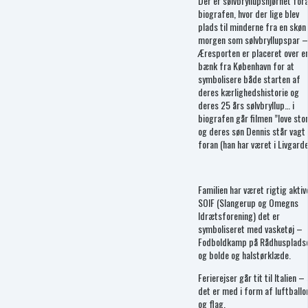
Der er sølvbryllupshjørnet for
biografen, hvor der lige blev
plads til minderne fra en skøn
morgen som sølvbryllupspar –
Æresporten er placeret over e
bænk fra København for at
symbolisere både starten af
deres kærlighedshistorie og
deres 25 års sølvbryllup… i
biografen går filmen ”love sto
og deres søn Dennis står vagt
foran (han har været i Livgarde
Familien har været rigtig aktive
SOIF (Slangerup og Omegns
Idrætsforening) det er
symboliseret med vasketøj –
Fodboldkamp på Rådhusplads
og bolde og halstørklæde.
Ferierejser går tit til Italien –
det er med i form af luftballo
og flag.