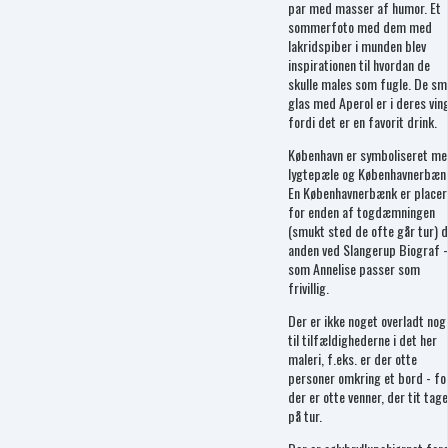
par med masser af humor. Et
sommerfoto med dem med
lakridspiber i munden blev
inspirationen til hvordan de
skulle males som fugle. De sm
glas med Aperol er i deres vin
fordi det er en favorit drink.
København er symboliseret m
lygtepæle og Københavnerbæn
En Københavnerbænk er placer
for enden af togdæmningen
(smukt sted de ofte går tur) 
anden ved Slangerup Biograf 
som Annelise passer som
frivillig.
Der er ikke noget overladt nog
til tilfældighederne i det her
maleri, f.eks. er der otte
personer omkring et bord - fo
der er otte venner, der tit tage
på tur.