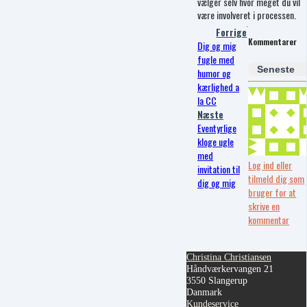
vælger selv hvor meget du vil
være involveret i processen.
Forrige
Kommentarer
Dig og mig
fugle med
Seneste
humor og
kærlighed a
la CC
Næste
Eventyrlige
kloge ugle
med
Log ind eller
invitation til
tilmeld dig som
dig og mig
bruger for at
skrive en
kommentar
Christina Christiansen
Håndværkervangen 21
3550 Slangerup
Danmark
Kundeservice