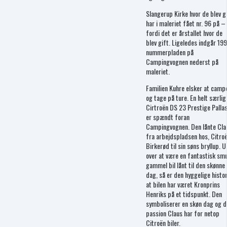
Slangerup Kirke hvor de blev g
har i maleriet fået nr. 96 på –
fordi det er årstallet hvor de
blev gift. Ligeledes indgår 199
nummerpladen på
Campingvognen nederst på
maleriet.
Familien Kuhre elsker at camp
og tage på ture. En helt særlig
Cirtroën DS 23 Prestige Palla
er spændt foran
Campingvognen. Den lånte Cla
fra arbejdspladsen hos, Citro
Birkerød til sin søns bryllup. U
over at være en fantastisk sm
gammel bil lånt til den skønne
dag, så er den hyggelige histor
at bilen har været Kronprins
Henriks på et tidspunkt. Den
symboliserer en skøn dag og d
passion Claus har for netop
Citroën biler.