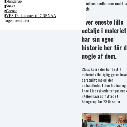
Slangerup
s
familiens medlemmer malet 
Snake
s
fugle.
Grenaa
g
YES Du kommer til GRENAA
y
Hver eneste lille
Ingen resultater
detalje i maleriet
har sin egen
historie her får 
nogle af dem.
Claus Kuhre der har bestilt
maleriet ville rigtig gerne have
personligt maleri der
omhandledes tiden fra han og
Anne-Lise rykkede teltpælene 
i København og flyttede til
Slangerup for 28 år siden.