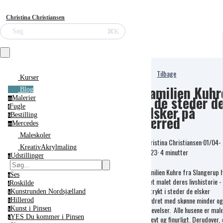
Christina Christiansen
⌘K
Søg
Tilbage
Kurser
Familien Kuhr
Blog
& de steder d
Malerier
m
elsker på
Fugle
f
Bestilling
lærred
b
Mercedes
m
Maleskoler
Christina Christiansen
·
01/04-
KreativAkrylmaling
2023
·
4 minutter
Udstillinger
u
Familien Kuhre fra Slangerup 
Ses
s
fået malet deres livshistorie -
Roskilde
r
udtrykt i steder de elsker
Kunstrunden Nordsjælland
k
krydret med skønne minder og
Hillerod
h
oplevelser. Alle husene er mal
Kunst i Pinsen
k
YES Du kommer i Pinsen
skævt og finurligt. Derudover, 
y