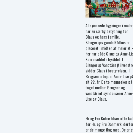
Alle ønskede bygninger i maler
har en særlig betydning for
Claus og hans familie.
Slangerups gamle Rådhus er
placeret i midten af maleriet 
her har både Claus og Anne-Li
Kuhre siddet i byrådet. I
Slangerup Vandtårn (til venstr
sidder Claus i bestyrelsen. I
Brugsen arbejder Anne-Lise p
sit 22. år. De to mennesker på
taget mellem Brugsen og
vandtårnet symboliserer Anne
Lise og Claus.
Hr og Fru Kuhre bliver ofte kal
for Hr. og Fru Danmark, derfo
er de mange flag med. De er e