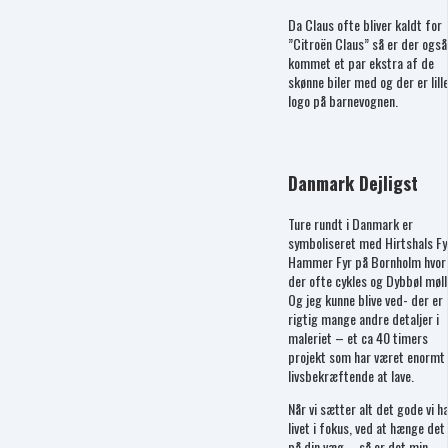
Da Claus ofte bliver kaldt for
”Citroën Claus” så er der også
kommet et par ekstra af de
skønne biler med og der er lill
logo på barnevognen.
Danmark Dejligst
Ture rundt i Danmark er
symboliseret med Hirtshals Fy
Hammer Fyr på Bornholm hvor
der ofte cykles og Dybbøl møll
Og jeg kunne blive ved- der er
rigtig mange andre detaljer i
maleriet – et ca 40 timers
projekt som har været enormt
livsbekræftende at lave.
Når vi sætter alt det gode vi ha
livet i fokus, ved at hænge det
på din væg – så er det min