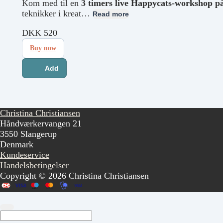
Kom med til en
3 timers live Happycats-workshop på
teknikker i kreat…
Read more
DKK
520
Buy now
Add
Christina Christiansen
Håndværkervangen 21
3550 Slangerup
Denmark
Kundeservice
Handelsbetingelser
Copyright © 2026 Christina Christiansen