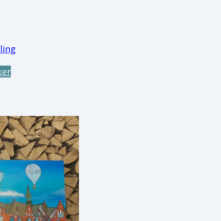
ling
ker