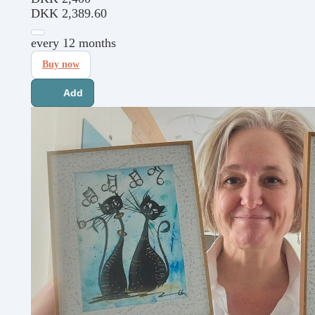
DKK
2,389.60
every 12 months
Buy now
Add