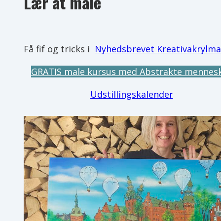
Lær at male
Få fif og tricks i
Nyhedsbrevet Kreativakrylma
GRATIS male kursus med Abstrakte mennes
Udstillingskalender