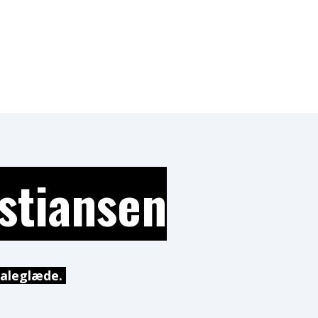
istiansen
maleglæde.