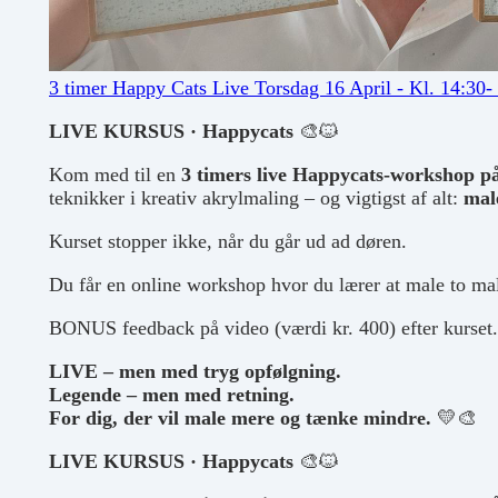
3 timer Happy Cats Live Torsdag 16 April - Kl. 14:30-
LIVE KURSUS · Happycats
🎨🐱
Kom med til en
3 timers live Happycats-workshop på
teknikker i kreativ akrylmaling – og vigtigst af alt:
mal
Kurset stopper ikke, når du går ud ad døren.
Du får en online workshop hvor du lærer at male to ma
BONUS feedback på video (værdi kr. 400) efter kurset
LIVE – men med tryg opfølgning.
Legende – men med retning.
For dig, der vil male mere og tænke mindre.
💛🎨
LIVE KURSUS · Happycats
🎨🐱