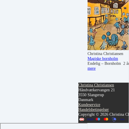
Christina Christiansen
Magiske bornholm
Endelig – Bornholm 2 år…
mere
Christina Christiansen
Håndværkervangen 21
3550 Slangerup
Danmark
Kundeservice
Handelsbetingelser
Copyright © 2026 Christina Ch