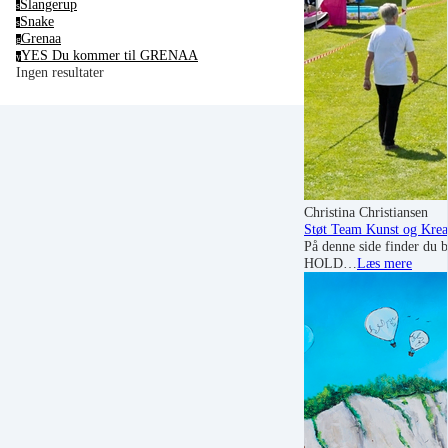
Slangerup
s
Snake
s
Grenaa
g
YES Du kommer til GRENAA
y
Ingen resultater
Christina Christiansen
Støt Team Kunst og Krea
På denne side finder du bå
HOLD…
Læs mere