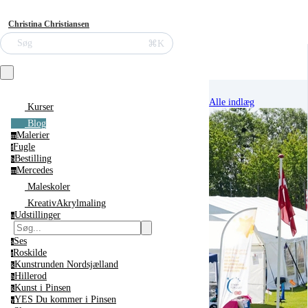
Christina Christiansen
⌘K
Søg
Alle indlæg
Kurser
Blog
Malerier
m
Fugle
f
Bestilling
b
Mercedes
m
Maleskoler
KreativAkrylmaling
Udstillinger
u
Ses
s
Roskilde
r
Kunstrunden Nordsjælland
k
Hillerod
h
Kunst i Pinsen
k
YES Du kommer i Pinsen
y