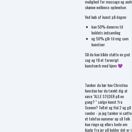
mulighed for massage og and
skønne wellness-oplevelser.
Ved køb af kunst på dagen:
kan 50% doneres til
holdets indsamling
og 50% går til mig som
kunstner
Så du kan både støtte en god
sag og få et farverigt
kunstværk med hjem 💜
Tænker du hør hov Christina
hvordan har du tænkt dig at
være "ALLE STEDER på en
gang? " sælge kunst fra
Scenen? Teltet og Hal 2 og gå
runder - jo jeg tænker vi sætte
et telefon nummer op så folk
kan ringe og ellers bede om
hjælp fra jer på holder det er i