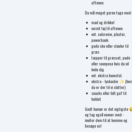
aftenen
Du må meget gerne tage med:
mad og drikke!
varmt tøj til aftenen
evt. solcreme, plaster,
powerbank.
gode sko eller støvler til
græs
tæpper til græsset, pude
eller sovepose hvis du vil
hvile dig
evt. ekstra havestol.
ekstra - lyskæder ✨ (hvi
du er der til vi slutter)
snacks eller lidt guf til
holdet
Godt humør er det vigtigste 
og tag også venner med -
inviter dem til at komme og
besøge os!