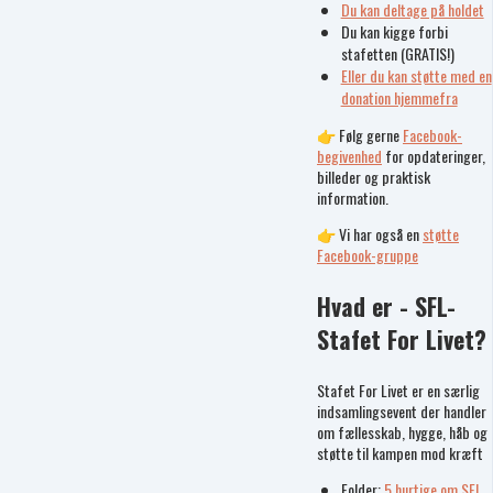
Du kan deltage på holdet
Du kan kigge forbi
stafetten (GRATIS!)
Eller du kan støtte med en
donation hjemmefra
👉 Følg gerne
Facebook-
begivenhed
for opdateringer,
billeder og praktisk
information.
👉 Vi har også en
støtte
Facebook-gruppe
Hvad er - SFL-
Stafet For Livet?
Stafet For Livet er en særlig
indsamlingsevent der handler
om fællesskab, hygge, håb og
støtte til kampen mod kræft
Folder:
5 hurtige om SFL