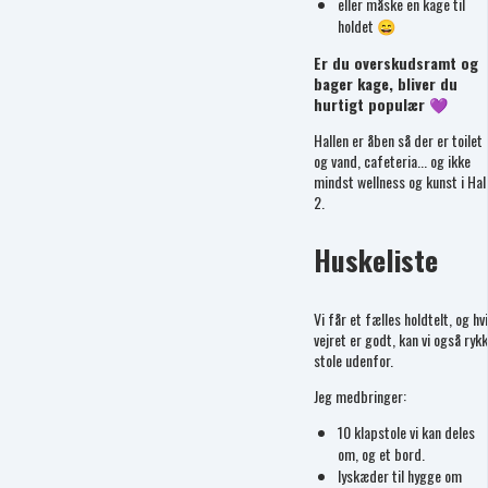
eller måske en kage til
holdet 😄
Er du overskudsramt og
bager kage, bliver du
hurtigt populær 💜
Hallen er åben så der er toilet
og vand, cafeteria... og ikke
mindst wellness og kunst i Hal
2.
Huskeliste
Vi får et fælles holdtelt, og hv
vejret er godt, kan vi også ryk
stole udenfor.
Jeg medbringer:
10 klapstole vi kan deles
om, og et bord.
lyskæder til hygge om