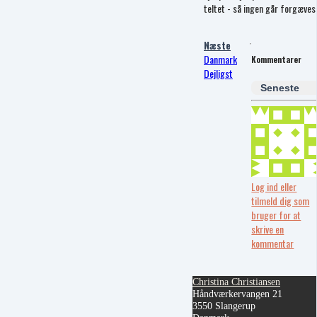
teltet - så ingen går forgæves
Næste
Danmark
Kommentarer
Dejligst
Seneste
Log ind eller
tilmeld dig som
bruger for at
skrive en
kommentar
Christina Christiansen
Håndværkervangen 21
3550 Slangerup