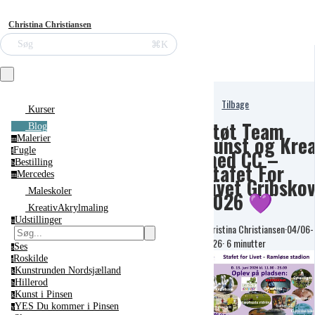
Christina Christiansen
⌘K
Søg
Tilbage
Kurser
Støt Team
Blog
Kunst og Kre
Malerier
m
med CC –
Fugle
f
Bestilling
Stafet For
b
Mercedes
m
Livet Gribsko
Maleskoler
2026 💜
KreativAkrylmaling
Udstillinger
u
Christina Christiansen
·
04/06-
2026
·
6 minutter
Ses
s
Roskilde
r
Kunstrunden Nordsjælland
k
Hillerod
h
Kunst i Pinsen
k
YES Du kommer i Pinsen
y