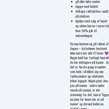
gå eller løbe runder
hygge med holdet
deltage i aktiviteter rundt
på pladsen
hjælpe med salg af kunst
og online kurser i vores tel
hvor 50% går til
indsamlingen
Du kan komme og gå i løbet af
dagen – du behøver bestemt
ikke være der alle 12 timer 💜
Nogle hold har fastlagt hvornå
de har deltagere på banen - d
det er første gang vi mødes
som hold, så håber jeg nye
fællesskaber og relationer
bliver bygget. Nogle giver den
gas på banen - andre nyder
musik på scenen, er der
stemning for det, kan vi "ligge
en plan for hvem der er på
banen" og derved holde en
stafet i gang.