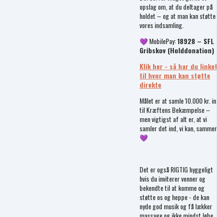
opslag om, at du deltager på
holdet – og at man kan støtte
vores indsamling.
💜 MobilePay:
18928 – SFL
Gribskov (Holddonation)
Klik her - så har du linke
til hvor man kan støtte
direkte
Målet er at samle 10.000 kr. in
til Kræftens Bekæmpelse –
men vigtigst af alt er, at vi
samler det ind, vi kan, samme
💜
Det er også RIGTIG hyggeligt
hvis du inviterer venner og
bekendte til at komme og
støtte os og heppe - de kan
nyde god musik og få lækker
massage og ikke mindst løbe