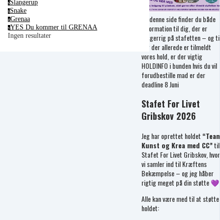
Slangerup
s
Snake
s
På denne side finder du både
Grenaa
g
information til dig, der er
YES Du kommer til GRENAA
y
Ingen resultater
nysgerrig på stafetten – og ti
dig der allerede er tilmeldt
vores hold, er der vigtig
HOLDINFO i bunden hvis du vil
forudbestille mad er der
deadline 8 Juni
Stafet For Livet
Gribskov 2026
Jeg har oprettet holdet
“Tea
Kunst og Krea med CC”
til
Stafet For Livet Gribskov, hvor
vi samler ind til Kræftens
Bekæmpelse – og jeg håber
rigtig meget på din støtte 💜
Alle kan være med til at støtte
holdet: