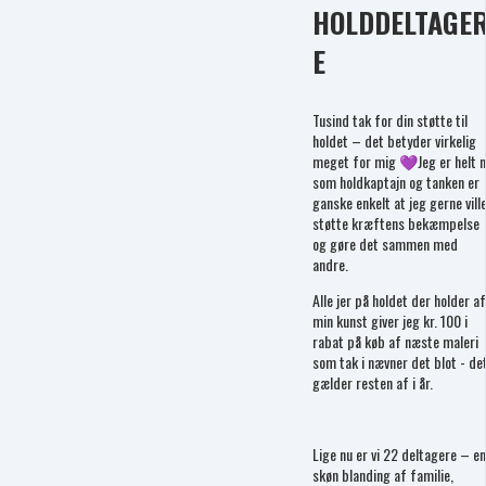
HOLDDELTAGE
E
Tusind tak for din støtte til
holdet – det betyder virkelig
meget for mig 💜Jeg er helt n
som holdkaptajn og tanken er
ganske enkelt at jeg gerne vill
støtte kræftens bekæmpelse
og gøre det sammen med
andre.
Alle jer på holdet der holder af
min kunst giver jeg kr. 100 i
rabat på køb af næste maleri
som tak i nævner det blot - de
gælder resten af i år.
Lige nu er vi 22 deltagere – en
skøn blanding af familie,