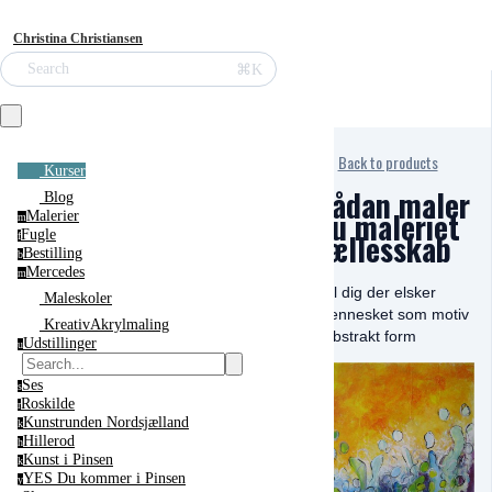
Christina Christiansen
⌘K
Search
Back to products
Kurser
Sådan maler
Blog
du maleriet
Malerier
m
fællesskab
Fugle
f
Bestilling
b
Mercedes
m
- til dig der elsker
Maleskoler
mennesket som motiv
KreativAkrylmaling
i abstrakt form
Udstillinger
u
Ses
s
Roskilde
r
Kunstrunden Nordsjælland
k
Hillerod
h
Kunst i Pinsen
k
YES Du kommer i Pinsen
y