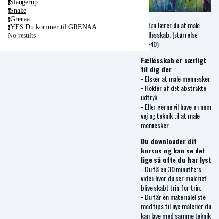
Slangerup
s
Snake
s
Grenaa
g
Sådan lærer du at male
YES Du kommer til GRENAA
y
Fællesskab. (størrelse
No results
40×40)
Fællesskab er særligt
til dig der
- Elsker at male mennesker
- Holder af det abstrakte
udtryk
- Eller gerne vil have en nem
vej og teknik til at male
mennesker.
Du downloader dit
kursus og kan se det
lige så ofte du har lyst
- Du få en 30 minutters
video hvor du ser maleriet
blive skabt trin for trin.
- Du får en materialeliste
med tips til nye malerier du
kan lave med samme teknik