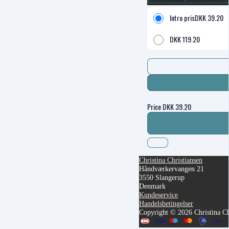
Intro pris
DKK
39.20
DKK
119.20
Price
DKK
39.20
Christina Christiansen
Håndværkervangen 21
3550 Slangerup
Denmark
Kundeservice
Handelsbetingelser
Copyright © 2026 Christina Ch