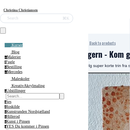
Christina Christiansen
⌘K
Search
Back to products
Kurser
Egern - Kom g
Blog
Malerier
m
Fugle
f
Følg super korte trin fra st
Bestilling
b
Mercedes
m
Maleskoler
KreativAkrylmaling
Udstillinger
u
Ses
s
Roskilde
r
Kunstrunden Nordsjælland
k
Hillerod
h
Kunst i Pinsen
k
YES Du kommer i Pinsen
y