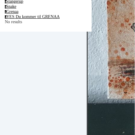
Slangerup
s
Snake
s
Grenaa
g
YES Du kommer til GRENAA
y
No results