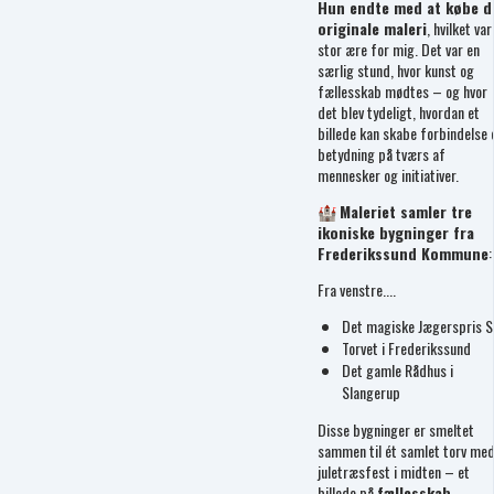
Hun endte med at købe d
originale maleri
, hvilket var
stor ære for mig. Det var en
særlig stund, hvor kunst og
fællesskab mødtes – og hvor
det blev tydeligt, hvordan et
billede kan skabe forbindelse 
betydning på tværs af
mennesker og initiativer.
🏰
Maleriet samler tre
ikoniske bygninger fra
Frederikssund Kommune
:
Fra venstre....
Det magiske Jægerspris S
Torvet i Frederikssund
Det gamle Rådhus i
Slangerup
Disse bygninger er smeltet
sammen til ét samlet torv me
juletræsfest i midten – et
billede på
fællesskab,