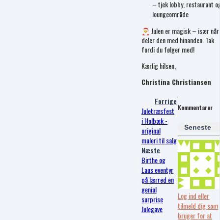
– tjek lobby, restaurant o
loungeområde
🎅 Julen er magisk – især når 
deler den med hinanden. Tak
fordi du følger med!
Kærlig hilsen,
Christina Christiansen
Forrige
Kommentarer
Juletræsfest
i Holbæk -
Seneste
original
maleri til salg
Næste
Birthe og
Laus eventyr
på lærred en
genial
Log ind eller
surprise
tilmeld dig som
Julegave
bruger for at