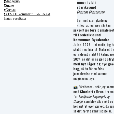
Slangerup
Sammenhold i
s
Snake
Frederikssund
s
Grenaa
g
Af Christina Christiansen
YES Du kommer til GRENAA
y
Ingen resultater
Det er med stor glæde og
stolthed, at jeg igen i år kan
præsentere
forsidemalerie
til Frederikssund
Kommunes Bykalender
Julen 2025
– et motiv, jeg h
skabt med hjertet. Maleriet bl
oprindeligt malet til kalendere
2024, og det er nu
genoptry
med nye låger og nye gav
bag
, så du får en frisk
juleoplevelse med samme
magiske udtryk.
📸 På videoen - står jeg sam
med
Charlotte Drue
, forma
for
Julehjerter Jægerspris og
Omegn
, som blev både rørt og
begejstret over værket, da hun
så det første gang sidste år.