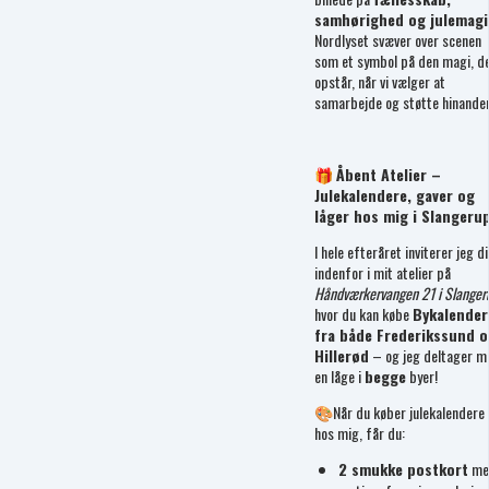
samhørighed og julemagi
Nordlyset svæver over scenen
som et symbol på den magi, d
opstår, når vi vælger at
samarbejde og støtte hinande
🎁
Åbent Atelier –
Julekalendere, gaver og
låger hos mig i Slangeru
I hele efteråret inviterer jeg d
indenfor i mit atelier på
Håndværkervangen 21 i Slanger
hvor du kan købe
Bykalender
fra både Frederikssund 
Hillerød
– og jeg deltager m
en låge i
begge
byer!
🎨Når du køber julekalendere
hos mig, får du:
2 smukke postkort
me