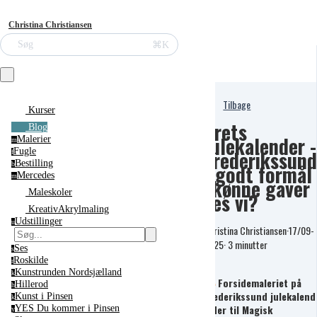
Christina Christiansen
⌘K
Søg
Tilbage
Kurser
Årets
Blog
Julekalender -
Malerier
m
Frederikssund
Fugle
f
Bestilling
- godt formål
b
Mercedes
m
skønne gaver
Maleskoler
ses vi?
KreativAkrylmaling
Udstillinger
u
Christina Christiansen
·
17/09-
2025
·
3 minutter
Ses
s
Roskilde
r
Kunstrunden Nordsjælland
k
🎨
Forsidemaleriet på
Hillerod
h
Frederikssund julekalend
Kunst i Pinsen
k
leder til Magisk
YES Du kommer i Pinsen
y