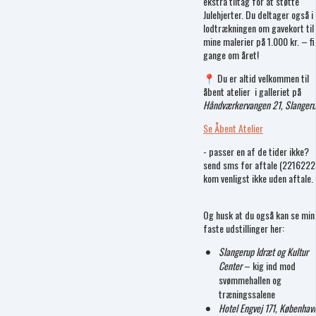
ekstra tiltag for at støtte
Julehjerter. Du deltager også i
lodtrækningen om gavekort til
mine malerier på 1.000 kr. – fi
gange om året!
📍 Du er altid velkommen til
åbent atelier i galleriet på
Håndværkervangen 21, Slanger
Se Åbent Atelier
- passer en af de tider ikke?
send sms for aftale (2216222
kom venligst ikke uden aftale.
Og husk at du også kan se min
faste udstillinger her:
Slangerup Idræt og Kultur
Center
– kig ind mod
svømmehallen og
træningssalene
Hotel Engvej 171, Københav