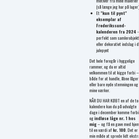
motiver fra mine malerier
(så længe jeg har på lager
Et
"kun til pynt"
eksemplar af
Frederikssund-
kalenderen fra 2024
perfekt som samlerobjekt
eller dekorativt indslag i d
julepynt
Det hele foregår i hyggelige
rammer, og du er altid
velkommen til at kigge forbi –
både for at handle, åbne låger
eller bare nyde stemningen og
mine værker.
NÅR DU HAR KØBT en af de to
kalendere kan du på udvalgte
dage i december komme forbi
og
indløse låge nr. 1 hos
mig
– og få en gave med hje
til en værdi af
kr. 100
. Det er
min måde at sprede lidt ekstr