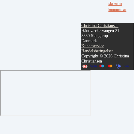
skrive en
kommentar
Christina Christiansen
Håndværkervangen 21
3550 Slangerup
Danmark
Kundeservice
Handelsbetingelser
Copyright © 2026 Christina
Christiansen