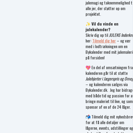
julemagi og taknemmelighed ti
alle jer, der støtter op om
projektet.
✨
Vil du vinde en
julekalender?
Skriv dig op til
JULENS Inderkr
her:
Tilmeld dig her
– og vær
med i lodtrækningen om en
Bykalender med mit julemaleri
på forsiden!
💖 En del af omsætningen fra
kalenderen går til at støtte
Julehjerter i Jægerspris og Ome
– og kalenderen sælges via
Bykalender.dk. Jeg har bidrag
med både tid og passion for a
bringe maleriet til live, og som
sponsor af en af de 24 låger.
📬 Tilmeld dig mit nyhedsbre
for at få alle detaljer om
lågerne, events, udstillinger o