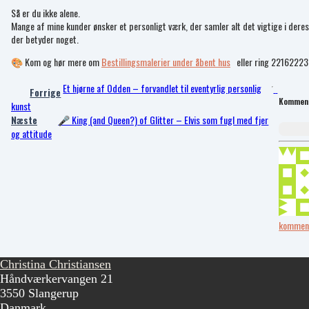
Så er du ikke alene.
Mange af mine kunder ønsker et personligt værk, der samler alt det vigtige i deres l
der betyder noget.
🎨 Kom og hør mere om
Bestillingsmalerier under åbent hus
eller ring 22162223
Et hjørne af Odden – forvandlet til eventyrlig personlig
Forrige
Kommen
kunst
Næste
🎤 King (and Queen?) of Glitter – Elvis som fugl med fjer
og attitude
kommen
Christina Christiansen
Håndværkervangen 21
3550 Slangerup
Danmark