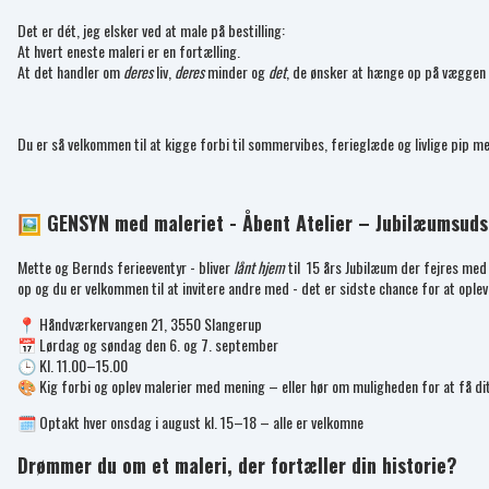
Det er dét, jeg elsker ved at male på bestilling:
At hvert eneste maleri er en fortælling.
At det handler om
deres
liv,
deres
minder og
det
, de ønsker at hænge op på væggen –
Du er så velkommen til at kigge forbi til sommervibes, ferieglæde og livlige pip m
🖼️ GENSYN med maleriet - Åbent Atelier – Jubilæumsudst
Mette og Bernds ferieeventyr - bliver
lånt hjem
til 15 års Jubilæum der fejres med e
op og du er velkommen til at invitere andre med - det er sidste chance for at opleve
📍 Håndværkervangen 21, 3550 Slangerup
📅 Lørdag og søndag den 6. og 7. september
🕒 Kl. 11.00–15.00
🎨 Kig forbi og oplev malerier med mening – eller hør om muligheden for at få di
🗓️ Optakt hver onsdag i august kl. 15–18 – alle er velkomne
Drømmer du om et maleri, der fortæller din historie?