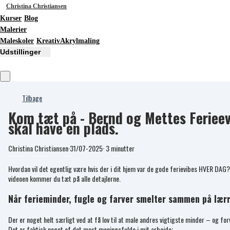
Christina Christiansen
Kurser
Blog
Malerier
Maleskoler
KreativAkrylmaling
Udstillinger
Tilbage
Kom tæt på - Bernd og Mettes Ferieev
skal have en plads.
Christina Christiansen
·
31/07-2025
·
3 minutter
Hvordan vil det egentlig være hvis der i dit hjem var de gode ferievibes HVER DAG
videoen kommer du tæt på alle detajlerne.
Når ferieminder, fugle og farver smelter sammen på lær
Der er noget helt særligt ved at få lov til at male andres vigtigste minder – og fo
Det er faktisk noget af det mest meningsfulde i mit arbejde: