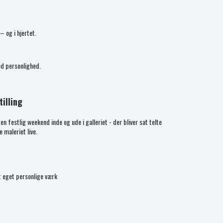
 og i hjertet.
ed personlighed.
illing
n festlig weekend inde og ude i galleriet - der bliver sat telte
 maleriet live.
t eget personlige værk