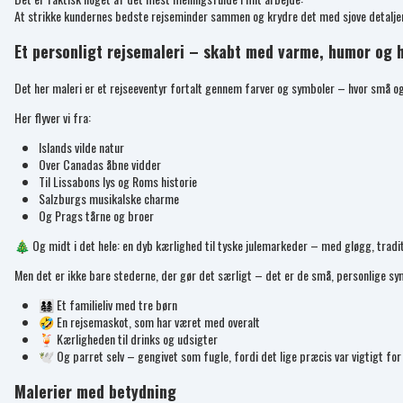
At strikke kundernes bedste rejseminder sammen og krydre det med sjove detaljer o
Et personligt rejsemaleri – skabt med varme, humor og h
Det her maleri er et rejseeventyr fortalt gennem farver og symboler – hvor små og
Her flyver vi fra:
Islands vilde natur
Over Canadas åbne vidder
Til Lissabons lys og Roms historie
Salzburgs musikalske charme
Og Prags tårne og broer
🎄 Og midt i det hele: en dyb kærlighed til tyske julemarkeder – med gløgg, tradit
Men det er ikke bare stederne, der gør det særligt – det er de små, personlige sym
👨‍👩‍👧‍👦 Et familieliv med tre børn
🤣 En rejsemaskot, som har været med overalt
🍹 Kærligheden til drinks og udsigter
🕊️ Og parret selv – gengivet som fugle, fordi det lige præcis var vigtigt fo
Malerier med betydning