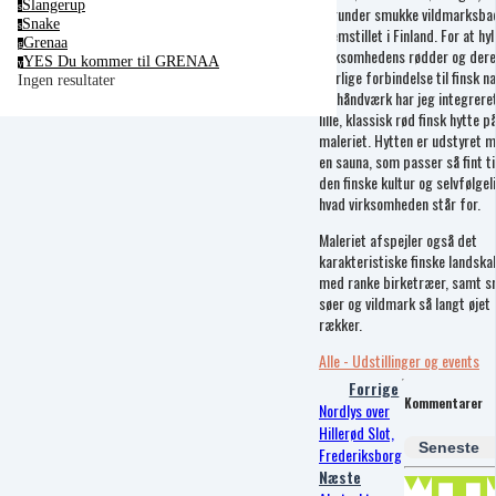
Slangerup
s
herunder smukke vildmarksba
Snake
s
fremstillet i Finland. For at hy
Grenaa
g
virksomhedens rødder og der
YES Du kommer til GRENAA
y
særlige forbindelse til finsk n
Ingen resultater
og håndværk har jeg integrere
lille, klassisk rød finsk hytte p
maleriet. Hytten er udstyret 
en sauna, som passer så fint ti
den finske kultur og selvfølgel
hvad virksomheden står for.
Maleriet afspejler også det
karakteristiske finske landska
med ranke birketræer, samt 
søer og vildmark så langt øjet
rækker.
Alle - Udstillinger og events
Forrige
Kommentarer
Nordlys over
Hillerød Slot,
Seneste
Frederiksborg
Næste