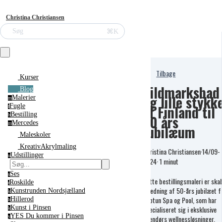
Christina Christiansen
⌘K
Søg
Tilbage
Kurser
Vildmarksbad
Blog
og lille stykk
Malerier
m
af Finland til
Fugle
f
Bestilling
50 års
b
Mercedes
m
Jubilæum
Maleskoler
KreativAkrylmaling
Christina Christiansen
·
14/09-
Udstillinger
u
2024
·
1 minut
Ses
s
Dette bestillingsmaleri er skab
Roskilde
r
anledning af 50-års jubilæet f
Kunstrunden Nordsjælland
k
Neptun Spa og Pool, som har
Hillerod
h
Kunst i Pinsen
specialiseret sig i eksklusive
k
YES Du kommer i Pinsen
udendørs wellnessløsninger,
y