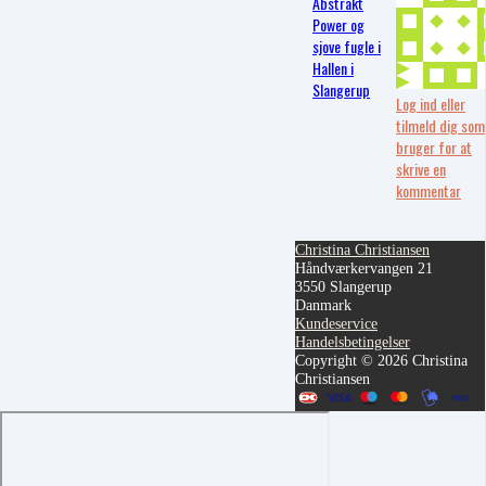
Abstrakt
Power og
sjove fugle i
Hallen i
Slangerup
Log ind eller
tilmeld dig som
bruger for at
skrive en
kommentar
Christina Christiansen
Håndværkervangen 21
3550 Slangerup
Danmark
Kundeservice
Handelsbetingelser
Copyright © 2026 Christina
Christiansen