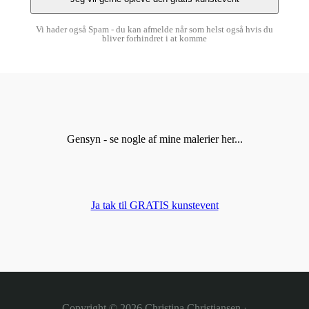
Vi hader også Spam - du kan afmelde når som helst også hvis du
bliver forhindret i at komme
Gensyn - se nogle af mine malerier her...
Ja tak til GRATIS kunstevent
Copyright © 2026
Christina Christiansen
·