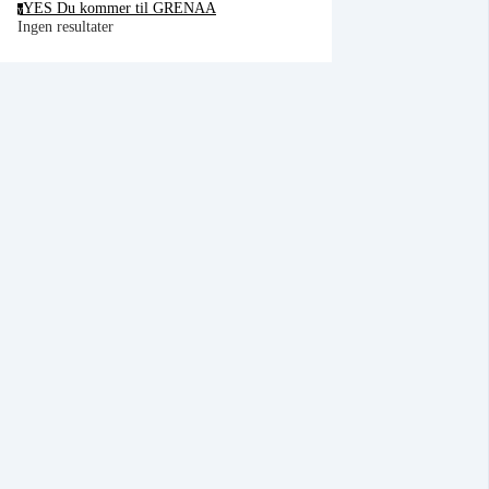
YES Du kommer til GRENAA
y
Cancel
OK
Ingen resultater