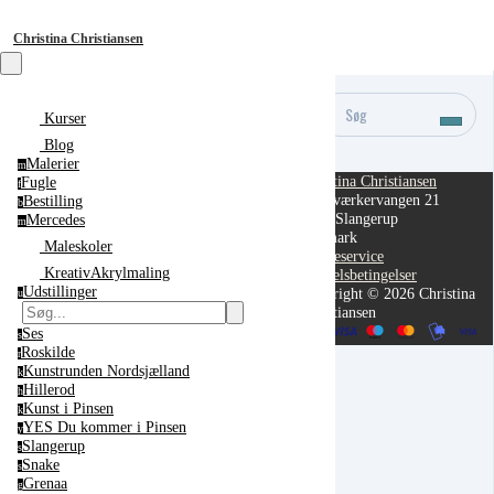
Christina Christiansen
Søg
Kurser
Blog
Malerier
m
Christina Christiansen
Fugle
f
Håndværkervangen 21
Bestilling
b
3550 Slangerup
Mercedes
m
Danmark
Maleskoler
Kundeservice
KreativAkrylmaling
Handelsbetingelser
Udstillinger
Copyright © 2026 Christina
u
Christiansen
Ses
s
Roskilde
r
Kunstrunden Nordsjælland
k
Hillerod
h
Kunst i Pinsen
k
YES Du kommer i Pinsen
y
Cancel
Slangerup
Submit
s
Snake
s
Grenaa
g