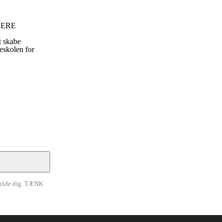
 MERE
t skabe
eskolen for
ilmelde dig. TÆNK