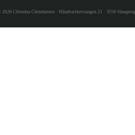
© 2026
Christina Christiansen
·
Håndværkervangen 21
·
3550 Slanger