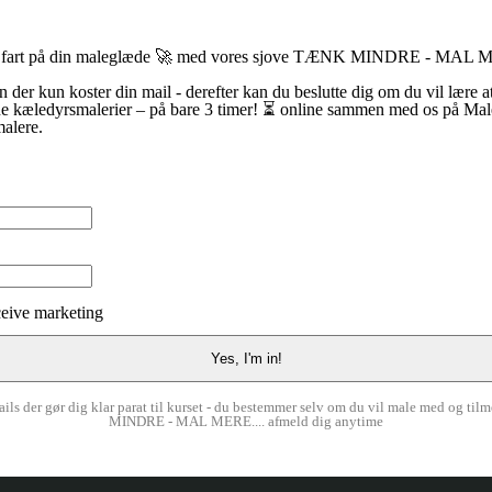
æt fart på din maleglæde 🚀 med vores sjove TÆNK MINDRE - MAL
n der kun koster din mail - derefter kan du beslutte dig om du vil lære a
ne kæledyrsmalerier – på bare 3 timer! ⏳ online sammen med os på Mal
malere.
eceive marketing
ails der gør dig klar parat til kurset - du bestemmer selv om du vil male med og t
MINDRE - MAL MERE.... afmeld dig anytime