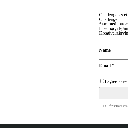
Challenge - s
Challenge.
Start med introe
farverige, skøn
Kreative Akryl
Name
Email *
I agree to r
Du får straks em