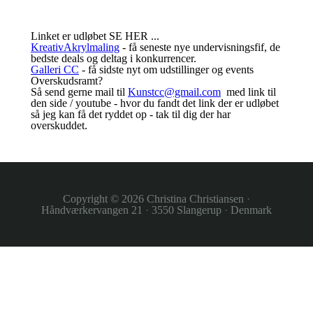
Linket er udløbet SE HER ...
KreativAkrylmaling
- få seneste nye undervisningsfif, de
bedste deals og deltag i konkurrencer.
Galleri CC
- få sidste nyt om udstillinger og events
Overskudsramt?
Så send gerne mail til
Kunstcc@gmail.com
med link til
den side / youtube - hvor du fandt det link der er udløbet
så jeg kan få det ryddet op - tak til dig der har
overskuddet.
Copyright © 2026
Christina Christiansen
·
Håndværkervangen 21
·
3550 Slangerup
·
Denmark