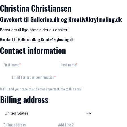
Christina Christiansen
Gavekort til Gallericc.dk og KreativAkrylmaling.dk
Benyt det til lige præcis det du ønsker!
Gavekort til Gallericc.dk og KreativAkrylmaling.dk
Contact information
First name
Last name
Email for order confirmation
We'll send your receipt and other important info to this email.
Billing address
Billing address
Add Line 2