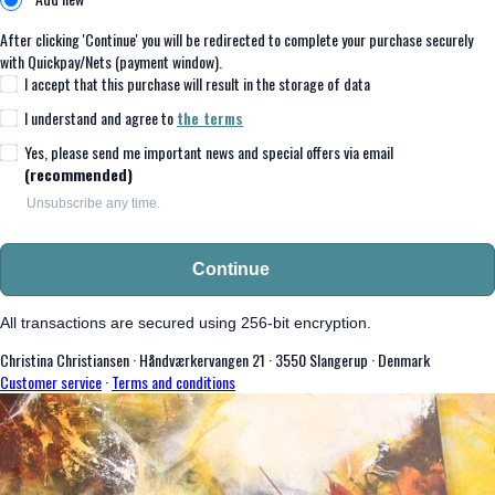
After clicking 'Continue' you will be redirected to complete your purchase securely
with Quickpay/Nets (payment window).
I accept that this purchase will result in the storage of data
I understand and agree to
the terms
Yes, please send me important news and special offers via email
(recommended)
Unsubscribe any time.
Continue
All transactions are secured using 256-bit encryption.
Christina Christiansen
·
Håndværkervangen 21
·
3550 Slangerup
·
Denmark
Customer service
·
Terms and conditions