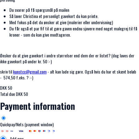
Du svarer på få spørgsmål på mailen
Så laver Christina et personligt gavekort du kan printe.
Med fokus på det du ønsker at give (malerier eller undervisning)
Du får også et par fif til at gøre gaven endnu sjovere med noget malegrej til få
kroner - som du kan give modtageren.
Ønsker du at give gavekort i andre størrelser end dem der er listet? (dog laves der
ikke gavekort på under kr. 50 :-)
skriv til
kunstcc@gmail.com
- alt kan lade sig gøre. Også hvis du har et skævt beløb
- 574,50 f.eks. ? :-)
DKK
50
Total due
DKK
50
Payment information
Quickpay/Nets (payment window)
Add new