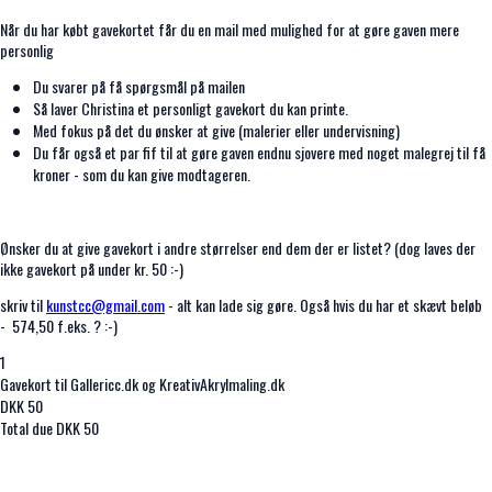
Når du har købt gavekortet får du en mail med mulighed for at gøre gaven mere
personlig
Du svarer på få spørgsmål på mailen
Så laver Christina et personligt gavekort du kan printe.
Med fokus på det du ønsker at give (malerier eller undervisning)
Du får også et par fif til at gøre gaven endnu sjovere med noget malegrej til få
kroner - som du kan give modtageren.
Ønsker du at give gavekort i andre størrelser end dem der er listet? (dog laves der
ikke gavekort på under kr. 50 :-)
skriv til
kunstcc@gmail.com
- alt kan lade sig gøre. Også hvis du har et skævt beløb
- 574,50 f.eks. ? :-)
1
Gavekort til Gallericc.dk og KreativAkrylmaling.dk
DKK
50
Total due
DKK
50