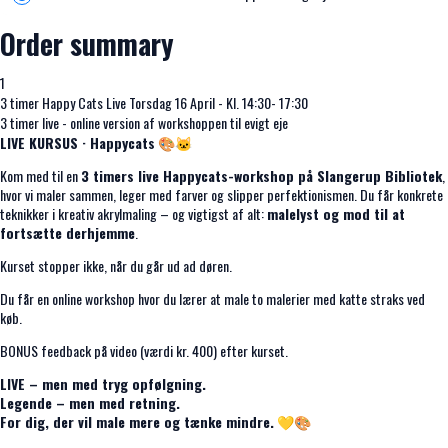
Order summary
1
3 timer Happy Cats Live Torsdag 16 April - Kl. 14:30- 17:30
3 timer live - online version af workshoppen til evigt eje
LIVE KURSUS · Happycats
🎨🐱
Kom med til en
3 timers live Happycats-workshop på Slangerup Bibliotek
,
hvor vi maler sammen, leger med farver og slipper perfektionismen. Du får konkrete
teknikker i kreativ akrylmaling – og vigtigst af alt:
malelyst og mod til at
fortsætte derhjemme
.
Kurset stopper ikke, når du går ud ad døren.
Du får en online workshop hvor du lærer at male to malerier med katte straks ved
køb.
BONUS feedback på video (værdi kr. 400) efter kurset.
LIVE – men med tryg opfølgning.
Legende – men med retning.
For dig, der vil male mere og tænke mindre.
💛🎨