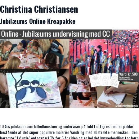
Christina Christiansen
Jubilæums Online Kreapakke
10 års jubilæum som billedkunstner og underviser på fuld tid fejres med en pakke
bestående af det super populære malerier Vandring med abstrakte mennesker... den
berømte "TV ugle" optaget på TV for 5 år siden og en hel det hyggedoodling for børn