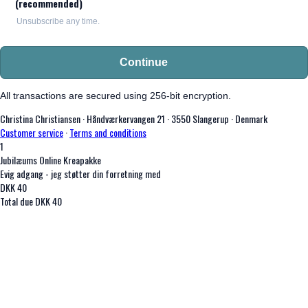
(recommended)
Unsubscribe any time.
Continue
All transactions are secured using 256-bit encryption.
Christina Christiansen
·
Håndværkervangen 21
·
3550 Slangerup
·
Denmark
Customer service
·
Terms and conditions
1
Jubilæums Online Kreapakke
Evig adgang - jeg støtter din forretning med
DKK
40
Total due
DKK
40